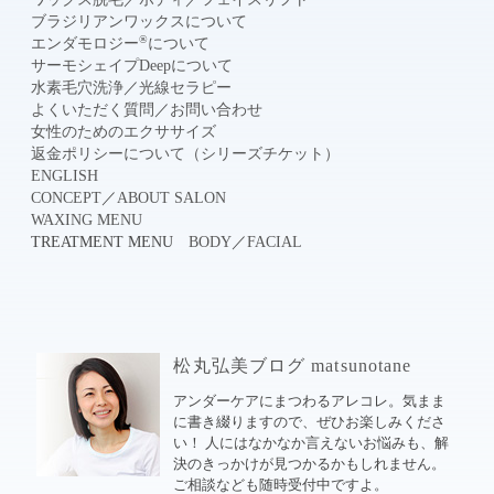
ブラジリアンワックスについて
®
エンダモロジー
について
サーモシェイプDeepについて
水素毛穴洗浄
／
光線セラピー
よくいただく質問
／
お問い合わせ
女性のためのエクササイズ
返金ポリシーについて（シリーズチケット）
ENGLISH
CONCEPT
／
ABOUT SALON
WAXING MENU
TREATMENT MENU
BODY
／
FACIAL
松丸弘美ブログ matsunotane
アンダーケアにまつわるアレコレ。気まま
に書き綴りますので、ぜひお楽しみくださ
い！ 人にはなかなか言えないお悩みも、解
決のきっかけが見つかるかもしれません。
ご相談なども随時受付中ですよ。