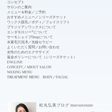
コンセプト
サロンのご案内
メニュー＆料金
／
ご予約
おすすめメニュー
／
シリーズチケット
ワックス脱毛
／
ボディ
／
フェイスリフト
ブラジリアンワックスについて
®
エンダモロジー
について
サーモシェイプDeepについて
水素毛穴洗浄
／
光線セラピー
よくいただく質問
／
お問い合わせ
女性のためのエクササイズ
返金ポリシーについて（シリーズチケット）
ENGLISH
CONCEPT
／
ABOUT SALON
WAXING MENU
TREATMENT MENU
BODY
／
FACIAL
松丸弘美ブログ matsunotane