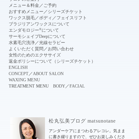
メニュー＆料金
／
ご予約
おすすめメニュー
／
シリーズチケット
ワックス脱毛
／
ボディ
／
フェイスリフト
ブラジリアンワックスについて
®
エンダモロジー
について
サーモシェイプDeepについて
水素毛穴洗浄
／
光線セラピー
よくいただく質問
／
お問い合わせ
女性のためのエクササイズ
返金ポリシーについて（シリーズチケット）
ENGLISH
CONCEPT
／
ABOUT SALON
WAXING MENU
TREATMENT MENU
BODY
／
FACIAL
松丸弘美ブログ matsunotane
アンダーケアにまつわるアレコレ。気まま
に書き綴りますので、ぜひお楽しみくださ