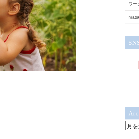
ワー
mats
SN
Arc
Archi