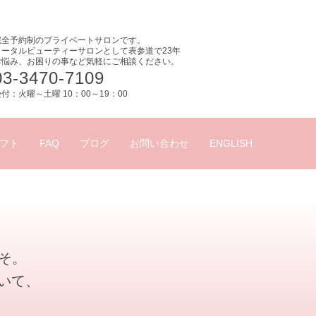
完全予約制のプライベートサロンです。
トータルビューティーサロンとして表参道で23年
お悩み、お困りの事など気軽にご相談ください。
03-3470-7109
付：火曜～土曜 10：00～19：00
フト
FAQ
ブログ
お問い合わせ
ENGLISH
こそ。
いて、