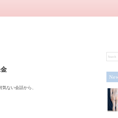
課金
New
何気ない会話から、