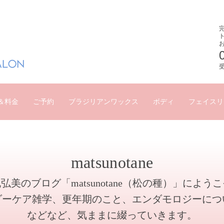
受
＆料金
ご予約
ブラジリアンワックス
ボディ
フェイスリ
matsunotane
弘美のブログ「matsunotane（松の種）」によう
ダーケア雑学、更年期のこと、エンダモロジーにつ
などなど、気ままに綴っていきます。