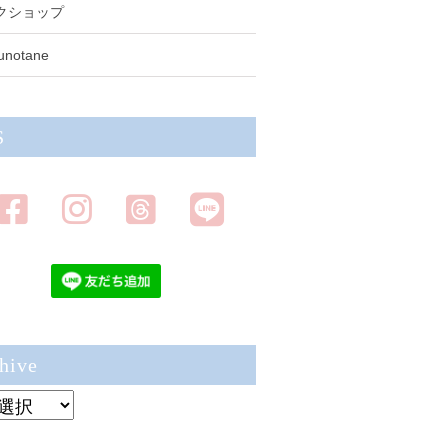
クショップ
unotane
S
hive
ve