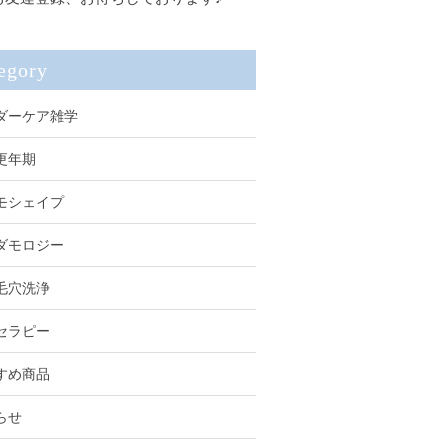
egory
ダーケア雑学
更年期
モシェイプ
ダモロジー
毛穴洗浄
セラピー
すめ商品
らせ