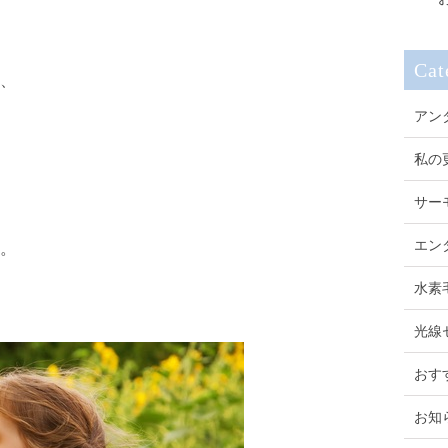
Cat
、
アン
私の
サー
エン
。
水素
光線
おす
お知