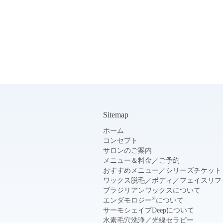
Sitemap
ホーム
コンセプト
サロンのご案内
メニュー＆料金
／
ご予約
おすすめメニュー
／
シリーズチケット
ワックス脱毛
／
ボディ
／
フェイスリフ
ブラジリアンワックスについて
®
エンダモロジー
について
サーモシェイプDeepについて
水素毛穴洗浄
／
光線セラピー