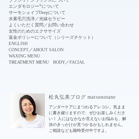
ブラジリアンワックスについて
®
エンダモロジー
について
サーモシェイプDeepについて
水素毛穴洗浄
／
光線セラピー
よくいただく質問
／
お問い合わせ
女性のためのエクササイズ
返金ポリシーについて（シリーズチケット）
ENGLISH
CONCEPT
／
ABOUT SALON
WAXING MENU
TREATMENT MENU
BODY
／
FACIAL
松丸弘美ブログ matsunotane
アンダーケアにまつわるアレコレ。気まま
に書き綴りますので、ぜひお楽しみくださ
い！ 人にはなかなか言えないお悩みも、解
決のきっかけが見つかるかもしれません。
ご相談なども随時受付中ですよ。