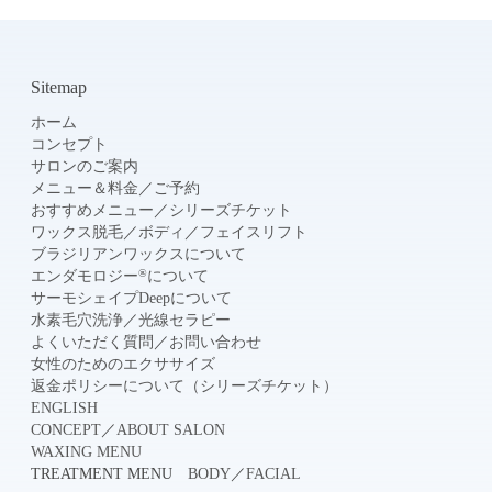
Sitemap
ホーム
コンセプト
サロンのご案内
メニュー＆料金
／
ご予約
おすすめメニュー
／
シリーズチケット
ワックス脱毛
／
ボディ
／
フェイスリフト
ブラジリアンワックスについて
®
エンダモロジー
について
サーモシェイプDeepについて
水素毛穴洗浄
／
光線セラピー
よくいただく質問
／
お問い合わせ
女性のためのエクササイズ
返金ポリシーについて（シリーズチケット）
ENGLISH
CONCEPT
／
ABOUT SALON
WAXING MENU
TREATMENT MENU
BODY
／
FACIAL