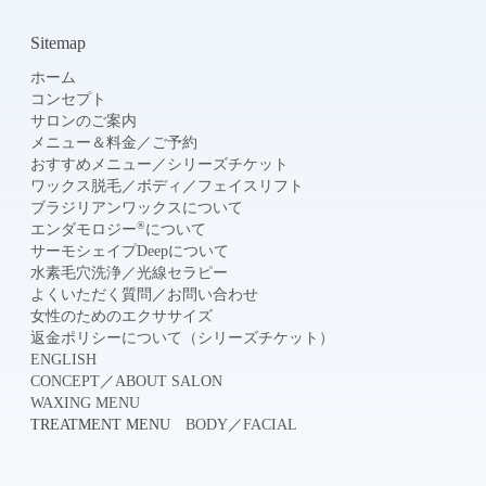
Sitemap
ホーム
コンセプト
サロンのご案内
メニュー＆料金
／
ご予約
おすすめメニュー
／
シリーズチケット
ワックス脱毛
／
ボディ
／
フェイスリフト
ブラジリアンワックスについて
®
エンダモロジー
について
サーモシェイプDeepについて
水素毛穴洗浄
／
光線セラピー
よくいただく質問
／
お問い合わせ
女性のためのエクササイズ
返金ポリシーについて（シリーズチケット）
ENGLISH
CONCEPT
／
ABOUT SALON
WAXING MENU
TREATMENT MENU
BODY
／
FACIAL