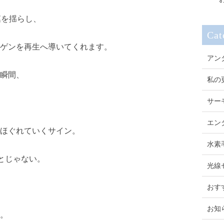
膜を揺らし、
Cat
ゲンを再生へ導いてくれます。
アン
瞬間、
私の
サー
エン
ほぐれていくサイン。
水素
とじゃない。
光線
おす
お知
。