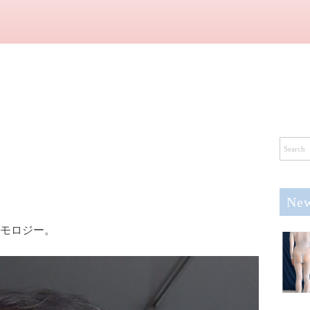
New
モロジー。