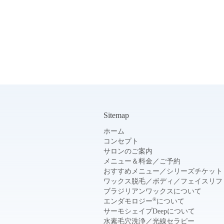
Sitemap
ホーム
コンセプト
サロンのご案内
メニュー＆料金
／
ご予約
おすすめメニュー
／
シリーズチケット
ワックス脱毛
／
ボディ
／
フェイスリフ
ブラジリアンワックスについて
®
エンダモロジー
について
サーモシェイプDeepについて
水素毛穴洗浄
／
光線セラピー