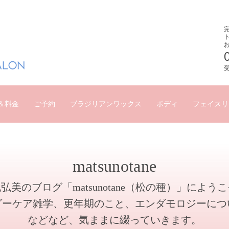
受
＆料金
ご予約
ブラジリアンワックス
ボディ
フェイスリ
matsunotane
弘美のブログ「matsunotane（松の種）」によう
ダーケア雑学、更年期のこと、エンダモロジーにつ
などなど、気ままに綴っていきます。