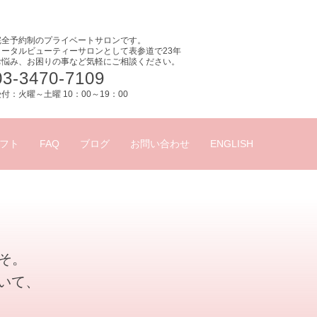
完全予約制のプライベートサロンです。
トータルビューティーサロンとして表参道で23年
お悩み、お困りの事など気軽にご相談ください。
03-3470-7109
付：火曜～土曜 10：00～19：00
フト
FAQ
ブログ
お問い合わせ
ENGLISH
こそ。
いて、