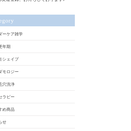
egory
ダーケア雑学
更年期
モシェイプ
ダモロジー
毛穴洗浄
セラピー
すめ商品
らせ