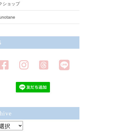
クショップ
unotane
S
hive
ve