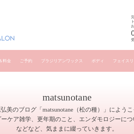
受
＆料金
ご予約
ブラジリアンワックス
ボディ
フェイスリ
matsunotane
弘美のブログ「matsunotane（松の種）」によう
ダーケア雑学、更年期のこと、エンダモロジーにつ
などなど、気ままに綴っていきます。