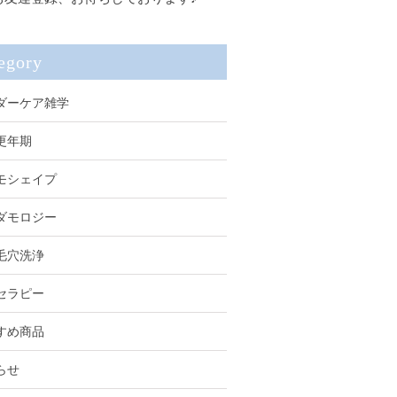
egory
ダーケア雑学
更年期
モシェイプ
ダモロジー
毛穴洗浄
セラピー
すめ商品
らせ