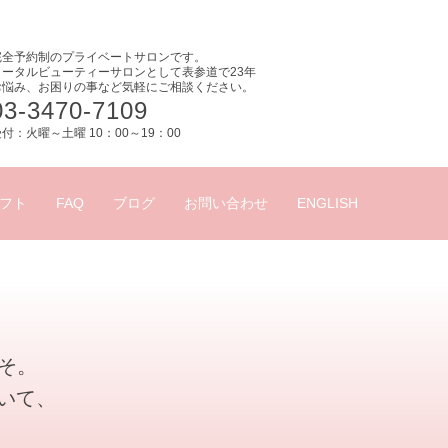
完全予約制のプライベートサロンです。
トータルビューティーサロンとして表参道で23年
お悩み、お困りの事など気軽にご相談ください。
03-3470-7109
付：火曜～土曜 10：00～19：00
フト
FAQ
ブログ
お問い合わせ
ENGLISH
こそ。
いて、