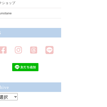
クショップ
unotane
S
hive
ve