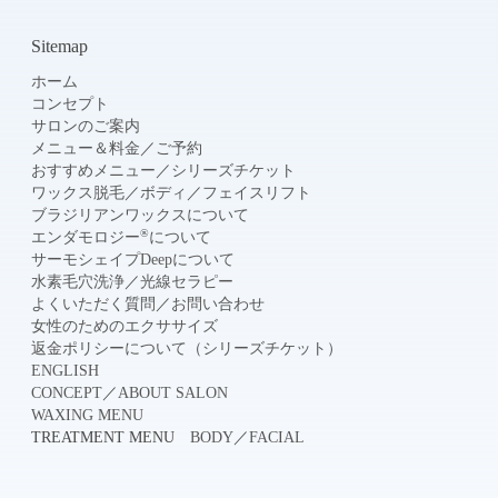
Sitemap
ホーム
コンセプト
サロンのご案内
メニュー＆料金
／
ご予約
おすすめメニュー
／
シリーズチケット
ワックス脱毛
／
ボディ
／
フェイスリフト
ブラジリアンワックスについて
®
エンダモロジー
について
サーモシェイプDeepについて
水素毛穴洗浄
／
光線セラピー
よくいただく質問
／
お問い合わせ
女性のためのエクササイズ
返金ポリシーについて（シリーズチケット）
ENGLISH
CONCEPT
／
ABOUT SALON
WAXING MENU
TREATMENT MENU
BODY
／
FACIAL