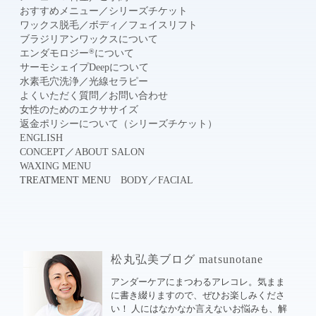
おすすめメニュー
／
シリーズチケット
ワックス脱毛
／
ボディ
／
フェイスリフト
ブラジリアンワックスについて
®
エンダモロジー
について
サーモシェイプDeepについて
水素毛穴洗浄
／
光線セラピー
よくいただく質問
／
お問い合わせ
女性のためのエクササイズ
返金ポリシーについて（シリーズチケット）
ENGLISH
CONCEPT
／
ABOUT SALON
WAXING MENU
TREATMENT MENU
BODY
／
FACIAL
松丸弘美ブログ matsunotane
アンダーケアにまつわるアレコレ。気まま
に書き綴りますので、ぜひお楽しみくださ
い！ 人にはなかなか言えないお悩みも、解