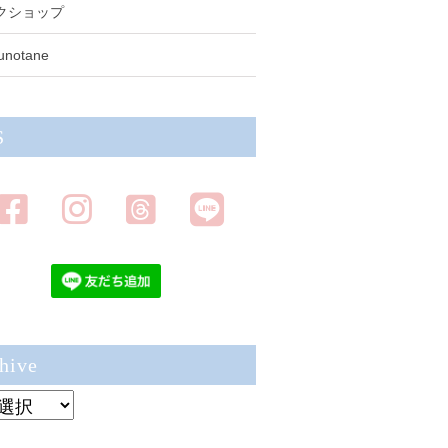
クショップ
unotane
S
hive
ve