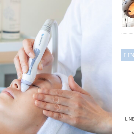
LI
LI