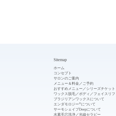
Sitemap
ホーム
コンセプト
サロンのご案内
メニュー＆料金
／
ご予約
おすすめメニュー
／
シリーズチケット
ワックス脱毛
／
ボディ
／
フェイスリフ
ブラジリアンワックスについて
®
エンダモロジー
について
サーモシェイプDeepについて
水素毛穴洗浄
／
光線セラピー