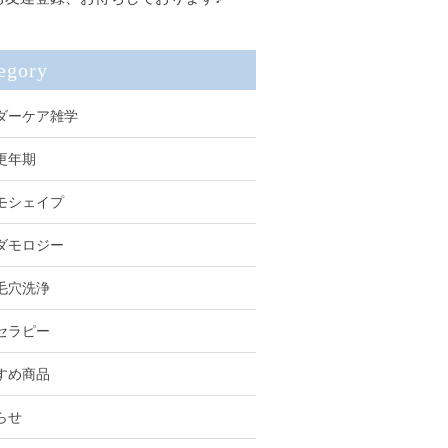
egory
ダーケア雑学
更年期
モシェイプ
ダモロジー
毛穴洗浄
セラピー
すめ商品
らせ