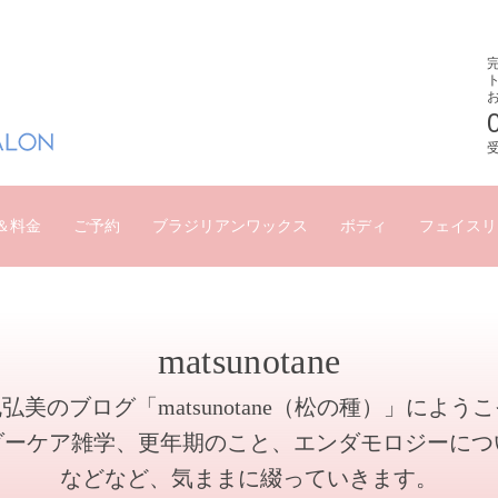
受
＆料金
ご予約
ブラジリアンワックス
ボディ
フェイスリ
matsunotane
弘美のブログ「matsunotane（松の種）」によう
ダーケア雑学、更年期のこと、エンダモロジーにつ
などなど、気ままに綴っていきます。