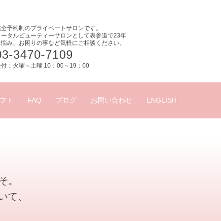
完全予約制のプライベートサロンです。
トータルビューティーサロンとして表参道で23年
お悩み、お困りの事など気軽にご相談ください。
03-3470-7109
付：火曜～土曜 10：00～19：00
フト
FAQ
ブログ
お問い合わせ
ENGLISH
こそ。
いて、