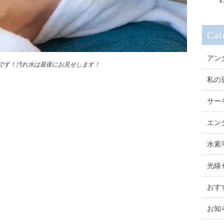
Cat
アン
です！汚れ水は最後にお見せします！
私の
サー
エン
水素
光線
おす
お知