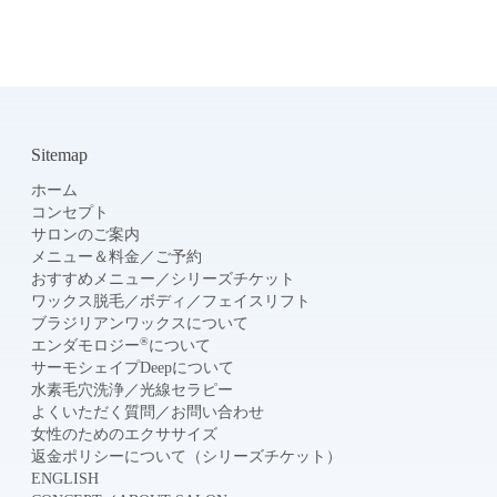
Sitemap
ホーム
コンセプト
サロンのご案内
メニュー＆料金
／
ご予約
おすすめメニュー
／
シリーズチケット
ワックス脱毛
／
ボディ
／
フェイスリフト
ブラジリアンワックスについて
®
エンダモロジー
について
サーモシェイプDeepについて
水素毛穴洗浄
／
光線セラピー
よくいただく質問
／
お問い合わせ
女性のためのエクササイズ
返金ポリシーについて（シリーズチケット）
ENGLISH