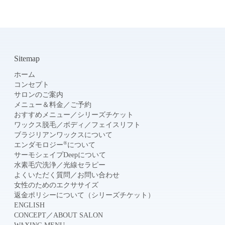
Sitemap
ホーム
コンセプト
サロンのご案内
メニュー＆料金
／
ご予約
おすすめメニュー
／
シリーズチケット
ワックス脱毛
／
ボディ
／
フェイスリフト
ブラジリアンワックスについて
®
エンダモロジー
について
サーモシェイプDeepについて
水素毛穴洗浄
／
光線セラピー
よくいただく質問
／
お問い合わせ
女性のためのエクササイズ
返金ポリシーについて（シリーズチケット）
ENGLISH
CONCEPT
／
ABOUT SALON