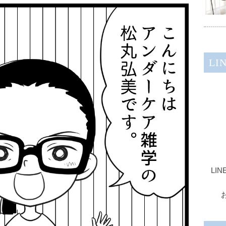
LI
LI