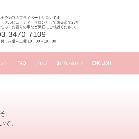
完全予約制のプライベートサロンです。
トータルビューティーサロンとして表参道で23年
お悩み、お困りの事など気軽にご相談ください。
03-3470-7109
付：火曜～土曜 10：00～19：00
フト
FAQ
ブログ
お問い合わせ
ENGLISH
こそ。
いて、