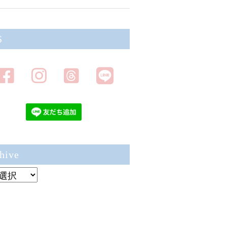
S
hive
ve