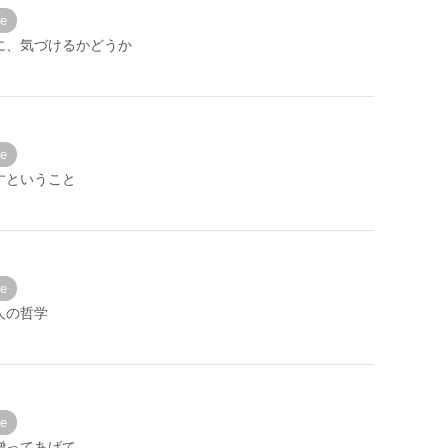
ne
に、気づけるかどうか
ne
すということ
ne
人の哲学
ne
贈ってあげて。