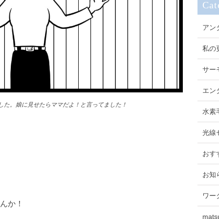
Cat
アン
私の
サー
エン
した。娘に見せたらママだよ！と言ってました！
水素
光線
おす
お知
ワー
んか！
mats