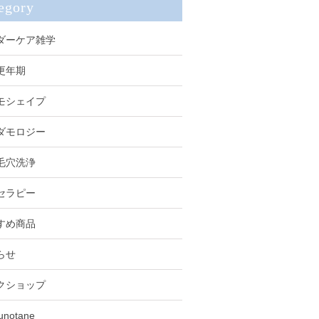
egory
ダーケア雑学
更年期
モシェイプ
ダモロジー
毛穴洗浄
セラピー
すめ商品
らせ
クショップ
unotane