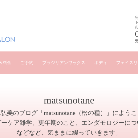
受
＆料金
ご予約
ブラジリアンワックス
ボディ
フェイスリ
matsunotane
弘美のブログ「matsunotane（松の種）」によう
ダーケア雑学、更年期のこと、エンダモロジーにつ
などなど、気ままに綴っていきます。