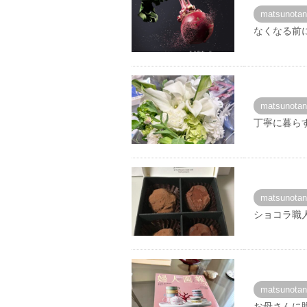
matsunota
なくなる前
matsunota
丁寧に暮ら
matsunota
ショコラ職
matsunota
お母さんに