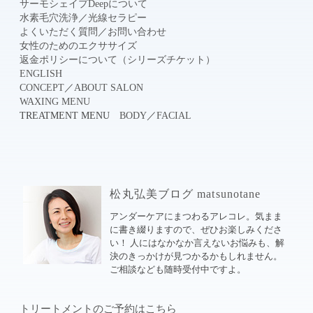
サーモシェイプDeepについて
水素毛穴洗浄
／
光線セラピー
よくいただく質問
／
お問い合わせ
女性のためのエクササイズ
返金ポリシーについて（シリーズチケット）
ENGLISH
CONCEPT
／
ABOUT SALON
WAXING MENU
TREATMENT MENU
BODY
／
FACIAL
松丸弘美ブログ matsunotane
アンダーケアにまつわるアレコレ。気まま
に書き綴りますので、ぜひお楽しみくださ
い！ 人にはなかなか言えないお悩みも、解
決のきっかけが見つかるかもしれません。
ご相談なども随時受付中ですよ。
トリートメントのご予約はこちら