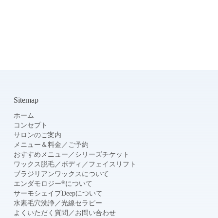
Sitemap
ホーム
コンセプト
サロンのご案内
メニュー＆料金
／
ご予約
おすすめメニュー
／
シリーズチケット
ワックス脱毛
／
ボディ
／
フェイスリフト
ブラジリアンワックスについて
®
エンダモロジー
について
サーモシェイプDeepについて
水素毛穴洗浄
／
光線セラピー
よくいただく質問
／
お問い合わせ