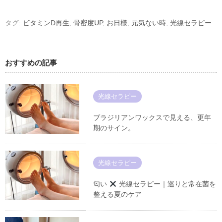
タグ:
ビタミンD再生
,
骨密度UP
,
お日様
,
元気ない時
,
光線セラピー
おすすめの記事
光線セラピー
ブラジリアンワックスで見える、更年
期のサイン。
光線セラピー
匂い
光線セラピー｜巡りと常在菌を
整える夏のケア