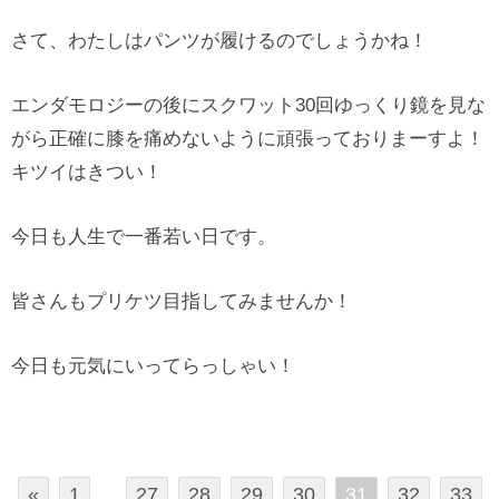
さて、わたしはパンツが履けるのでしょうかね！
エンダモロジーの後にスクワット30回ゆっくり鏡を見な
がら正確に膝を痛めないように頑張っておりまーすよ！
キツイはきつい！
今日も人生で一番若い日です。
皆さんもプリケツ目指してみませんか！
今日も元気にいってらっしゃい！
«
1
…
27
28
29
30
31
32
33