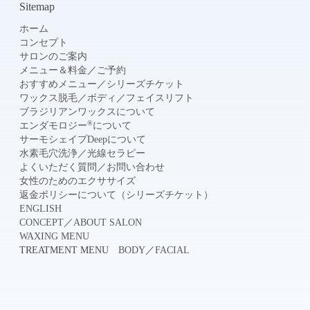
Sitemap
ホーム
コンセプト
サロンのご案内
メニュー＆料金
／
ご予約
おすすめメニュー
／
シリーズチケット
ワックス脱毛
／
ボディ
／
フェイスリフト
ブラジリアンワックスについて
®
エンダモロジー
について
サーモシェイプDeepについて
水素毛穴洗浄
／
光線セラピー
よくいただく質問
／
お問い合わせ
女性のためのエクササイズ
返金ポリシーについて（シリーズチケット）
ENGLISH
CONCEPT
／
ABOUT SALON
WAXING MENU
TREATMENT MENU
BODY
／
FACIAL