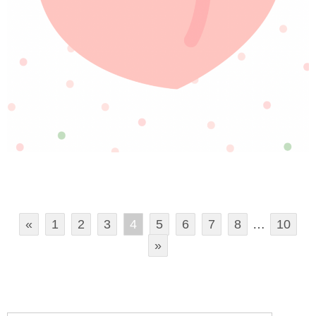
«
1
2
3
4
5
6
7
8
…
10
»