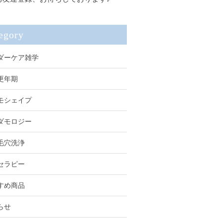
egory
ダーケア雑学
更年期
モシェイプ
ダモロジー
毛穴洗浄
セラピー
すめ商品
らせ