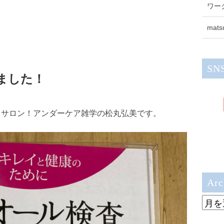
ワー
mats
SN
ました！
スサロン！アンダーケア雑学の松丸弘美です。
Arc
Archi