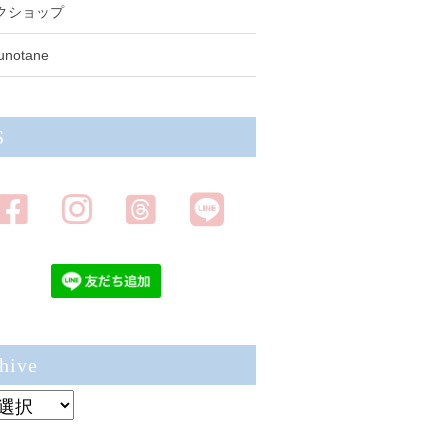
クショップ
unotane
S
hive
ve