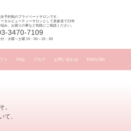
完全予約制のプライベートサロンです。
トータルビューティーサロンとして表参道で23年
お悩み、お困りの事など気軽にご相談ください。
03-3470-7109
付：火曜～土曜 10：00～19：00
フト
FAQ
ブログ
お問い合わせ
ENGLISH
こそ。
いて、