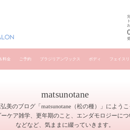
受
＆料金
ご予約
ブラジリアンワックス
ボディ
フェイスリ
matsunotane
弘美のブログ「matsunotane（松の種）」によう
ダーケア雑学、更年期のこと、エンダモロジーにつ
などなど、気ままに綴っていきます。