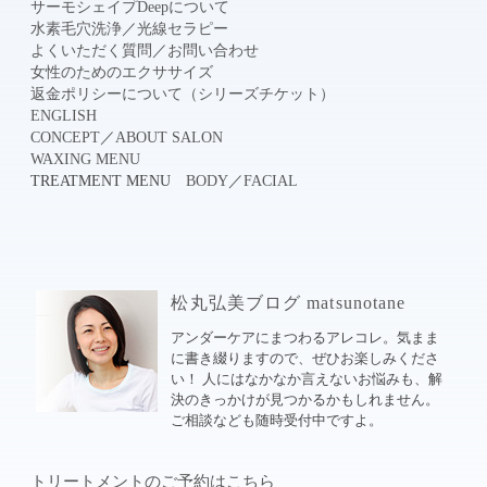
サーモシェイプDeepについて
水素毛穴洗浄
／
光線セラピー
よくいただく質問
／
お問い合わせ
女性のためのエクササイズ
返金ポリシーについて（シリーズチケット）
ENGLISH
CONCEPT
／
ABOUT SALON
WAXING MENU
TREATMENT MENU
BODY
／
FACIAL
松丸弘美ブログ matsunotane
アンダーケアにまつわるアレコレ。気まま
に書き綴りますので、ぜひお楽しみくださ
い！ 人にはなかなか言えないお悩みも、解
決のきっかけが見つかるかもしれません。
ご相談なども随時受付中ですよ。
トリートメントのご予約はこちら