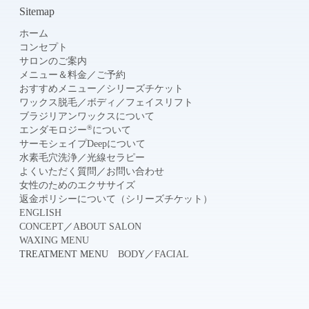
Sitemap
ホーム
コンセプト
サロンのご案内
メニュー＆料金
／
ご予約
おすすめメニュー
／
シリーズチケット
ワックス脱毛
／
ボディ
／
フェイスリフト
ブラジリアンワックスについて
®
エンダモロジー
について
サーモシェイプDeepについて
水素毛穴洗浄
／
光線セラピー
よくいただく質問
／
お問い合わせ
女性のためのエクササイズ
返金ポリシーについて（シリーズチケット）
ENGLISH
CONCEPT
／
ABOUT SALON
WAXING MENU
TREATMENT MENU
BODY
／
FACIAL