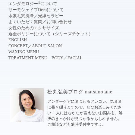
®
エンダモロジー
について
サーモシェイプDeepについて
水素毛穴洗浄
／
光線セラピー
よくいただく質問
／
お問い合わせ
女性のためのエクササイズ
返金ポリシーについて（シリーズチケット）
ENGLISH
CONCEPT
／
ABOUT SALON
WAXING MENU
TREATMENT MENU
BODY
／
FACIAL
松丸弘美ブログ matsunotane
アンダーケアにまつわるアレコレ。気まま
に書き綴りますので、ぜひお楽しみくださ
い！ 人にはなかなか言えないお悩みも、解
決のきっかけが見つかるかもしれません。
ご相談なども随時受付中ですよ。