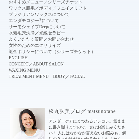
おすすめメニュー
／
シリーズチケット
ワックス脱毛
／
ボディ
／
フェイスリフト
ブラジリアンワックスについて
®
エンダモロジー
について
サーモシェイプDeepについて
水素毛穴洗浄
／
光線セラピー
よくいただく質問
／
お問い合わせ
女性のためのエクササイズ
返金ポリシーについて（シリーズチケット）
ENGLISH
CONCEPT
／
ABOUT SALON
WAXING MENU
TREATMENT MENU
BODY
／
FACIAL
松丸弘美ブログ matsunotane
アンダーケアにまつわるアレコレ。気まま
に書き綴りますので、ぜひお楽しみくださ
い！ 人にはなかなか言えないお悩みも、解
決のきっかけが見つかるかもしれません。