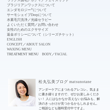
ワックス脱毛
／
ボディ
／
フェイスリフト
ブラジリアンワックスについて
®
エンダモロジー
について
サーモシェイプDeepについて
水素毛穴洗浄
／
光線セラピー
よくいただく質問
／
お問い合わせ
女性のためのエクササイズ
返金ポリシーについて（シリーズチケット）
ENGLISH
CONCEPT
／
ABOUT SALON
WAXING MENU
TREATMENT MENU
BODY
／
FACIAL
松丸弘美ブログ matsunotane
アンダーケアにまつわるアレコレ。気まま
に書き綴りますので、ぜひお楽しみくださ
い！ 人にはなかなか言えないお悩みも、解
決のきっかけが見つかるかもしれません。
ご相談なども随時受付中ですよ。