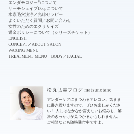
®
エンダモロジー
について
サーモシェイプDeepについて
水素毛穴洗浄
／
光線セラピー
よくいただく質問
／
お問い合わせ
女性のためのエクササイズ
返金ポリシーについて（シリーズチケット）
ENGLISH
CONCEPT
／
ABOUT SALON
WAXING MENU
TREATMENT MENU
BODY
／
FACIAL
松丸弘美ブログ matsunotane
アンダーケアにまつわるアレコレ。気まま
に書き綴りますので、ぜひお楽しみくださ
い！ 人にはなかなか言えないお悩みも、解
決のきっかけが見つかるかもしれません。
ご相談なども随時受付中ですよ。