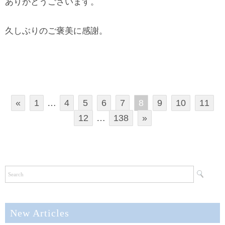
ありがとうございます。
久しぶりのご褒美に感謝。
«
1
…
4
5
6
7
8
9
10
11
12
…
138
»
New Articles