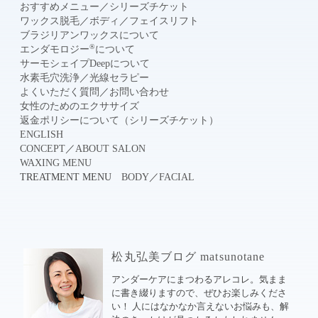
おすすめメニュー
／
シリーズチケット
ワックス脱毛
／
ボディ
／
フェイスリフト
ブラジリアンワックスについて
®
エンダモロジー
について
サーモシェイプDeepについて
水素毛穴洗浄
／
光線セラピー
よくいただく質問
／
お問い合わせ
女性のためのエクササイズ
返金ポリシーについて（シリーズチケット）
ENGLISH
CONCEPT
／
ABOUT SALON
WAXING MENU
TREATMENT MENU
BODY
／
FACIAL
松丸弘美ブログ matsunotane
アンダーケアにまつわるアレコレ。気まま
に書き綴りますので、ぜひお楽しみくださ
い！ 人にはなかなか言えないお悩みも、解