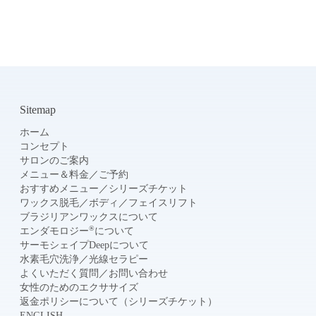
Sitemap
ホーム
コンセプト
サロンのご案内
メニュー＆料金
／
ご予約
おすすめメニュー
／
シリーズチケット
ワックス脱毛
／
ボディ
／
フェイスリフト
ブラジリアンワックスについて
®
エンダモロジー
について
サーモシェイプDeepについて
水素毛穴洗浄
／
光線セラピー
よくいただく質問
／
お問い合わせ
女性のためのエクササイズ
返金ポリシーについて（シリーズチケット）
ENGLISH