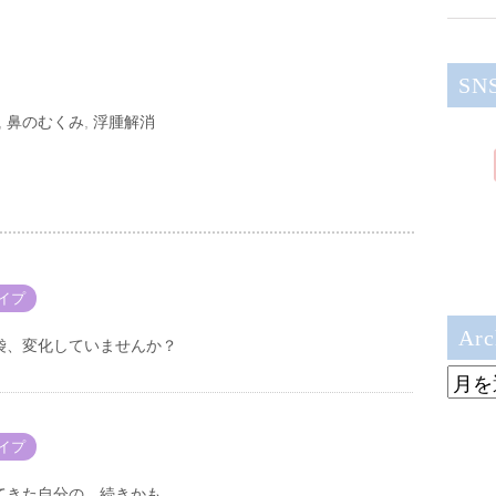
SN
,
鼻のむくみ
,
浮腫解消
イプ
Arc
袋、変化していませんか？
Archi
イプ
てきた自分の、続きかも。