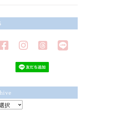
S
hive
ve