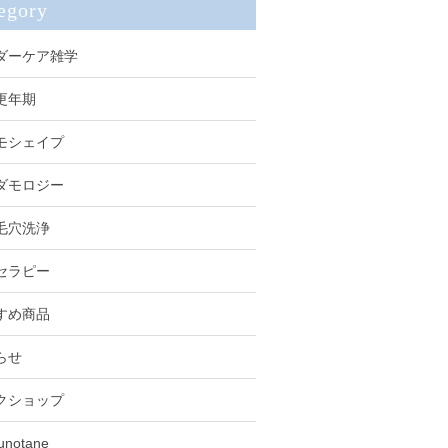
egory
ダーケア雑学
更年期
モシェイプ
ダモロジー
毛穴洗浄
セラピー
すめ商品
らせ
クショップ
unotane