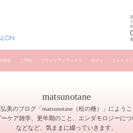
受
＆料金
ご予約
ブラジリアンワックス
ボディ
フェイスリ
matsunotane
弘美のブログ「matsunotane（松の種）」によう
ダーケア雑学、更年期のこと、エンダモロジーにつ
などなど、気ままに綴っていきます。