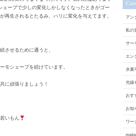
Cat
シェープで少しの変化しかしなくなったときがゴー
が再生されるとたるみ、ハリに変化を与えてます。
アン
私の
サー
続させるために通うと、
エン
ーモシェープを続けています。
水素
光線
共に頑張りましょう！
おす
お知
若いもん
ワー
mats