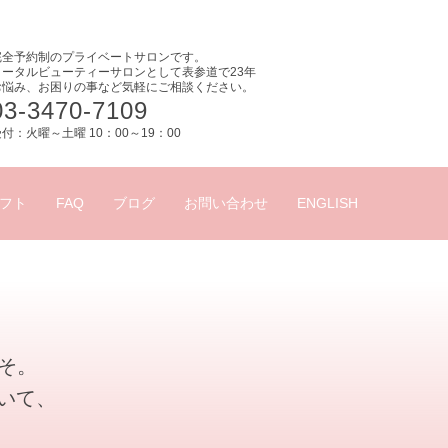
完全予約制のプライベートサロンです。
トータルビューティーサロンとして表参道で23年
お悩み、お困りの事など気軽にご相談ください。
03-3470-7109
付：火曜～土曜 10：00～19：00
フト
FAQ
ブログ
お問い合わせ
ENGLISH
こそ。
いて、