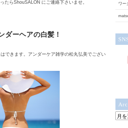
たらShouSALON にご連絡下さいませ。
ワー
mats
ンダーヘアの白髪！
SN
スはできます。アンダーケア雑学の松丸弘美でござい
Arc
Archi