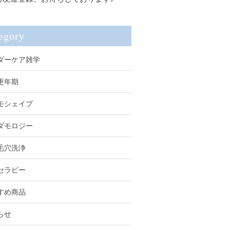
egory
ダーケア雑学
更年期
モシェイプ
ダモロジー
毛穴洗浄
セラピー
すめ商品
らせ