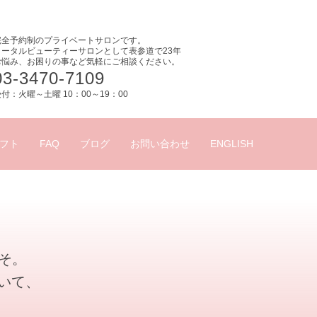
完全予約制のプライベートサロンです。
トータルビューティーサロンとして表参道で23年
お悩み、お困りの事など気軽にご相談ください。
03-3470-7109
付：火曜～土曜 10：00～19：00
フト
FAQ
ブログ
お問い合わせ
ENGLISH
こそ。
いて、