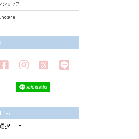
クショップ
unotane
S
hive
ve