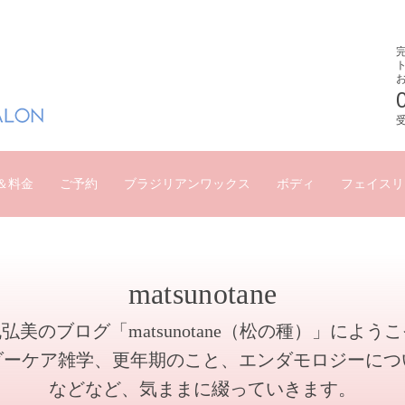
受
＆料金
ご予約
ブラジリアンワックス
ボディ
フェイスリ
matsunotane
弘美のブログ「matsunotane（松の種）」によう
ダーケア雑学、更年期のこと、エンダモロジーにつ
などなど、気ままに綴っていきます。