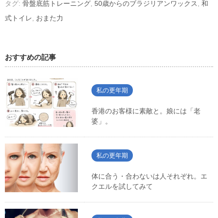
タグ:
骨盤底筋トレーニング
,
50歳からのブラジリアンワックス
,
和
式トイレ
,
おまた力
おすすめの記事
私の更年期
香港のお客様に素敵と。娘には「老
婆」。
私の更年期
体に合う・合わないは人それぞれ。エ
クエルを試してみて