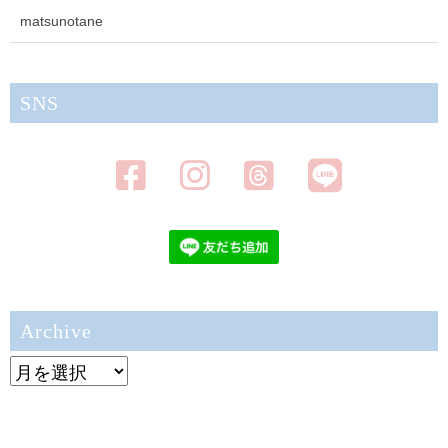
matsunotane
SNS
Archive
Archive