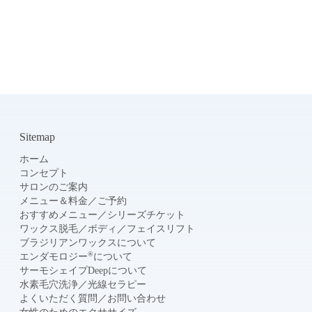
Sitemap
ホーム
コンセプト
サロンのご案内
メニュー＆料金
／
ご予約
おすすめメニュー
／
シリーズチケット
ワックス脱毛
／
ボディ
／
フェイスリフト
ブラジリアンワックスについて
®
エンダモロジー
について
サーモシェイプDeepについて
水素毛穴洗浄
／
光線セラピー
よくいただく質問
／
お問い合わせ